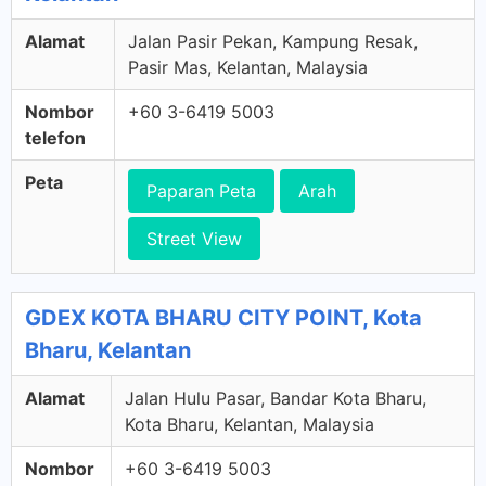
Alamat
Jalan Pasir Pekan, Kampung Resak,
Pasir Mas, Kelantan, Malaysia
Nombor
+60 3-6419 5003
telefon
Peta
Paparan Peta
Arah
Street View
GDEX KOTA BHARU CITY POINT, Kota
Bharu, Kelantan
Alamat
Jalan Hulu Pasar, Bandar Kota Bharu,
Kota Bharu, Kelantan, Malaysia
Nombor
+60 3-6419 5003