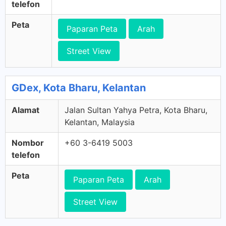
telefon
Peta
Paparan Peta
Arah
Street View
GDex, Kota Bharu, Kelantan
Alamat
Jalan Sultan Yahya Petra, Kota Bharu,
Kelantan, Malaysia
Nombor
+60 3-6419 5003
telefon
Peta
Paparan Peta
Arah
Street View