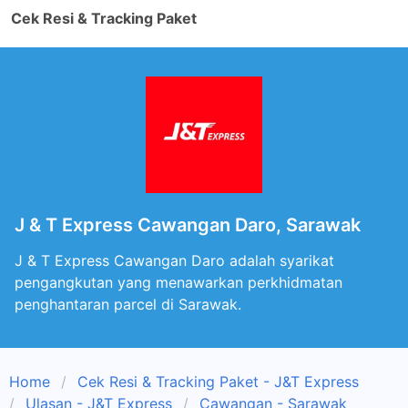
Cek Resi & Tracking Paket
J & T Express Cawangan Daro, Sarawak
J & T Express Cawangan Daro adalah syarikat
pengangkutan yang menawarkan perkhidmatan
penghantaran parcel di Sarawak.
Home
Cek Resi & Tracking Paket - J&T Express
Ulasan - J&T Express
Cawangan - Sarawak