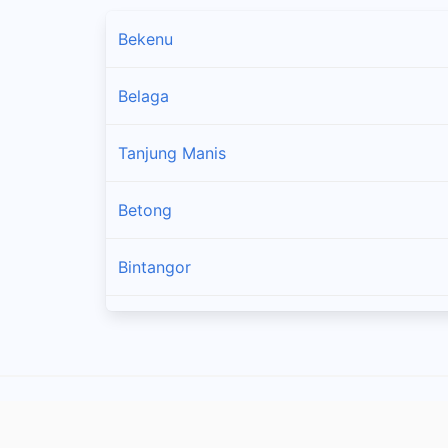
Bekenu
Belaga
Tanjung Manis
Betong
Bintangor
Dalat
Daro
Debak