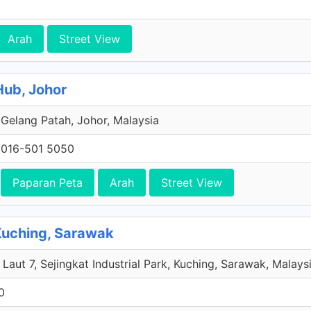
Arah
Street View
Hub, Johor
Gelang Patah, Johor, Malaysia
016-501 5050
Paparan Peta
Arah
Street View
Kuching, Sarawak
Laut 7, Sejingkat Industrial Park, Kuching, Sarawak, Malays
0