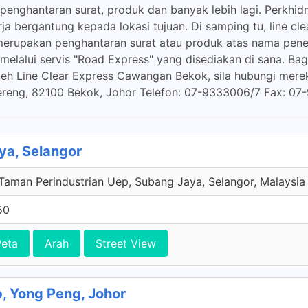
penghantaran surat, produk dan banyak lebih lagi. Perkh
ja bergantung kepada lokasi tujuan. Di samping tu, line c
merupakan penghantaran surat atau produk atas nama pener
elalui servis "Road Express" yang disediakan di sana. Bagi
h Line Clear Express Cawangan Bekok, sila hubungi mereka
ereng, 82100 Bekok, Johor Telefon: 07-9333006/7 Fax: 0
ya, Selangor
 Taman Perindustrian Uep, Subang Jaya, Selangor, Malaysia
50
Peta
Arah
Street View
, Yong Peng, Johor