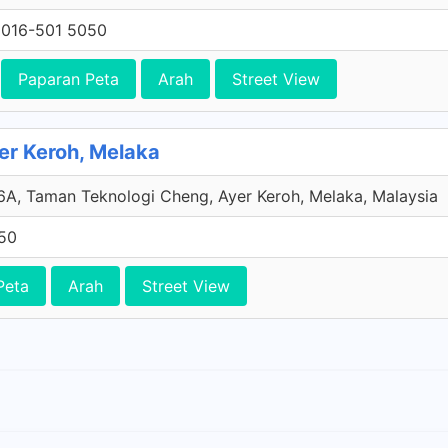
016-501 5050
Paparan Peta
Arah
Street View
yer Keroh, Melaka
6A, Taman Teknologi Cheng, Ayer Keroh, Melaka, Malaysia
50
Peta
Arah
Street View