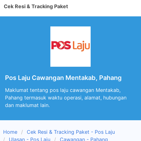
Cek Resi & Tracking Paket
Pos Laju Cawangan Mentakab, Pahang
Maklumat tentang pos laju cawangan Mentakab,
Pahang termasuk waktu operasi, alamat, hubungan
dan maklumat lain.
Home
Cek Resi & Tracking Paket - Pos Laju
Ulasan - Pos Laju
Cawangan - Pahang