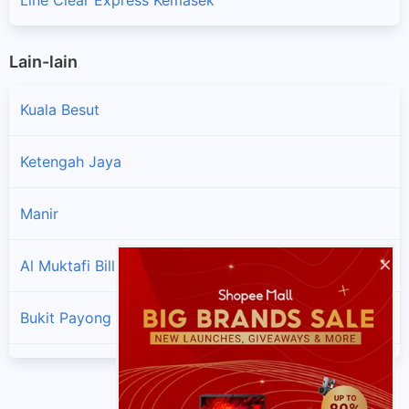
Lain-lain
Kuala Besut
Ketengah Jaya
Manir
×
Al Muktafi Billah Shah
Bukit Payong
Sungai tong