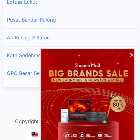
Lotuss Lukut
Pusat Bandar Palong
Air Kuning Selatan
×
Kota Seriemas
GPO Besar Seremban
Lotuss Bahau
Batu Kikir
Copyright @ cektracking.com |
Sitemap
| v.Do
Simpang Durian
Cek Resi & Tracking Paket