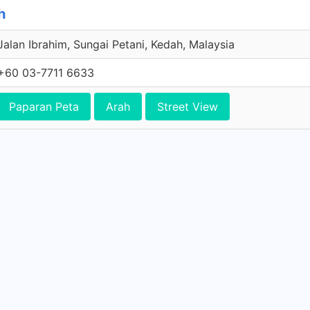
h
Jalan Ibrahim, Sungai Petani, Kedah, Malaysia
+60 03-7711 6633
Paparan Peta
Arah
Street View