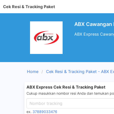
Cek Resi & Tracking Paket
ABX Cawangan Be
ABX Express Cawanga
Home
Cek Resi & Tracking Paket - ABX E
ABX Express Cek Resi & Tracking Paket
Cukup masukkan nombor resi Anda dan temukan pos
ex.
37889033476