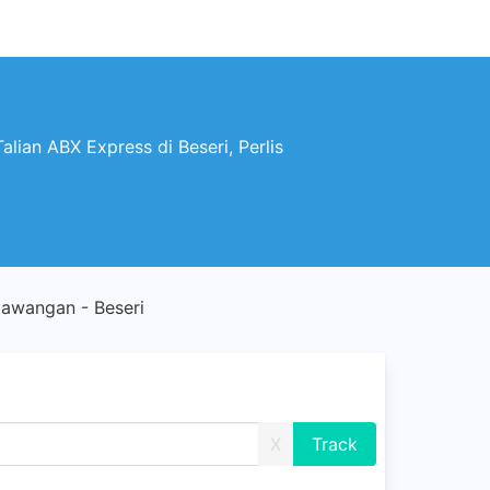
lian ABX Express di Beseri, Perlis
awangan - Beseri
X