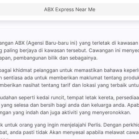
ABX Express Near Me
an ABX (Agensi Baru-baru ini) yang terletak di kawasan Be
ng paling berjaya di kawasan tersebut. Cawangan ini menyed
pan, pembangunan bilik dan sebagainya.
agai khidmat pelanggan untuk memastikan bahawa keperlua
n sentiasa ada untuk memberikan maklumat tentang produk
berikan nasihat tentang tarif dan lokasi yang terbaik un
ahan seperti kedai runcit, tempat letak kereta, persedi
ng selesa dan bersih bagi anda dan keluarga anda. Apabil
an yang indah dan juga aktiviti yang menyeronokkan.
ik untuk orang yang ingin menjelajahi Perlis. Dengan perk
bat, anda pasti tidak Akan menyesal apabila melawat cawang