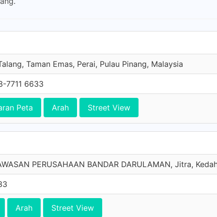
ang.
Talang, Taman Emas, Perai, Pulau Pinang, Malaysia
3-7711 6633
aran Peta
Arah
Street View
KAWASAN PERUSAHAAN BANDAR DARULAMAN, Jitra, Kedah,
33
Arah
Street View