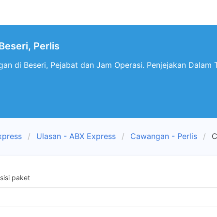
seri, Perlis
n di Beseri, Pejabat dan Jam Operasi. Penjejakan Dalam Ta
xpress
Ulasan - ABX Express
Cawangan - Perlis
C
isi paket