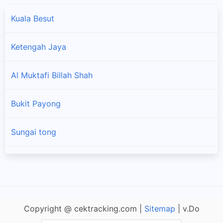
Kuala Besut
Ketengah Jaya
Al Muktafi Billah Shah
×
Bukit Payong
Sungai tong
Wakaf Tengah
Chalok
Copyright @ cektracking.com |
Sitemap
| v.Do
Air Puteh