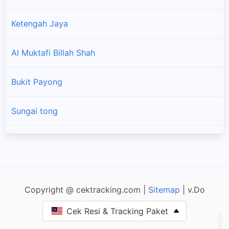
Ketengah Jaya
Al Muktafi Billah Shah
Bukit Payong
Sungai tong
Wakaf Tengah
Chalok
Copyright @ cektracking.com |
Sitemap
| v.Do
Air Puteh
Cek Resi & Tracking Paket
×
Pekan Batu Enam