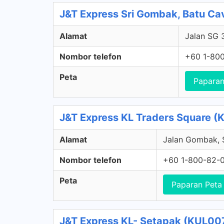
J&T Express Sri Gombak, Batu Ca
Alamat
Jalan SG 
Nombor telefon
+60 1-80
Peta
Paparan
J&T Express KL Traders Square (
Alamat
Jalan Gombak, S
Nombor telefon
+60 1-800-82-
Peta
Paparan Peta
J&T Express KL- Setapak (KUL007