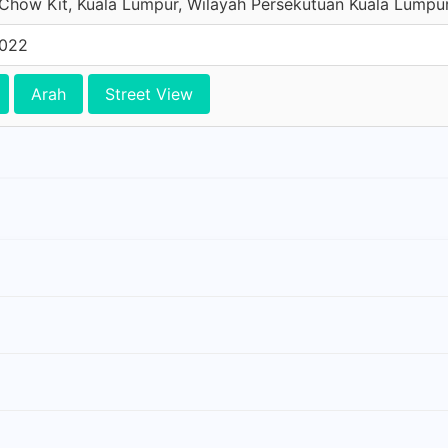
 Chow Kit, Kuala Lumpur, Wilayah Persekutuan Kuala Lumpur
0022
Arah
Street View