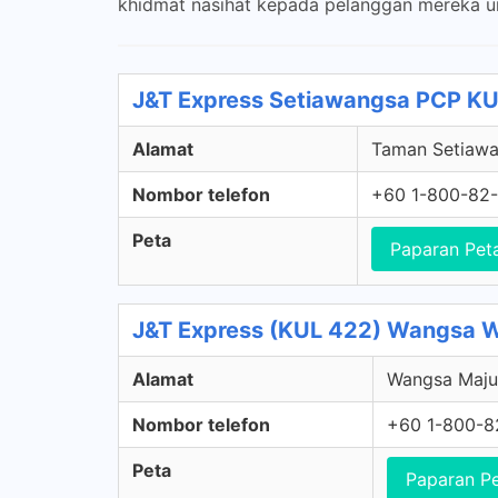
khidmat nasihat kepada pelanggan mereka un
J&T Express Setiawangsa PCP KU
Alamat
Taman Setiawan
Nombor telefon
+60 1-800-82
Peta
Paparan Pet
J&T Express (KUL 422) Wangsa W
Alamat
Wangsa Maju,
Nombor telefon
+60 1-800-8
Peta
Paparan P