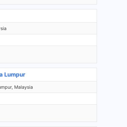
sia
la Lumpur
umpur, Malaysia