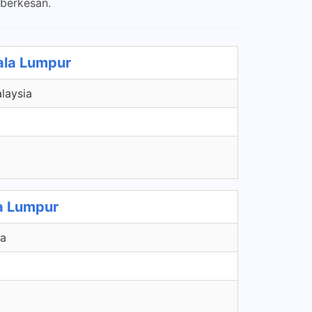
berkesan.
ala Lumpur
laysia
a Lumpur
ia