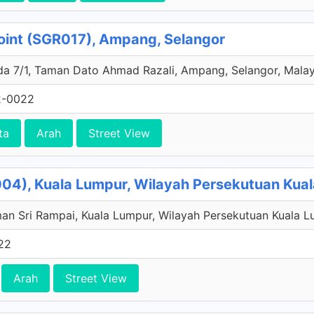
oint (SGR017), Ampang, Selangor
a 7/1, Taman Dato Ahmad Razali, Ampang, Selangor, Malay
2-0022
ta
Arah
Street View
004), Kuala Lumpur, Wilayah Persekutuan Kua
an Sri Rampai, Kuala Lumpur, Wilayah Persekutuan Kuala L
22
Arah
Street View