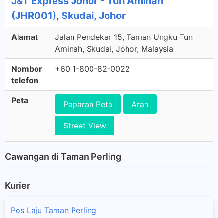
J&T Express Johor - Tun Aminah
(JHR001), Skudai, Johor
Alamat
Jalan Pendekar 15, Taman Ungku Tun
Aminah, Skudai, Johor, Malaysia
Nombor
+60 1-800-82-0022
telefon
Peta
Paparan Peta
Arah
Street View
Cawangan di Taman Perling
Kurier
Pos Laju Taman Perling