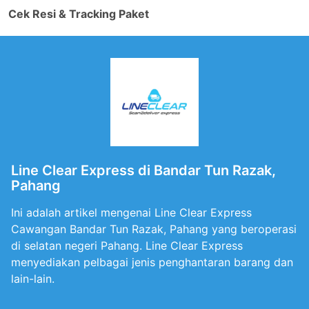
Cek Resi & Tracking Paket
Line Clear Express di Bandar Tun Razak,
Pahang
Ini adalah artikel mengenai Line Clear Express
Cawangan Bandar Tun Razak, Pahang yang beroperasi
di selatan negeri Pahang. Line Clear Express
menyediakan pelbagai jenis penghantaran barang dan
lain-lain.