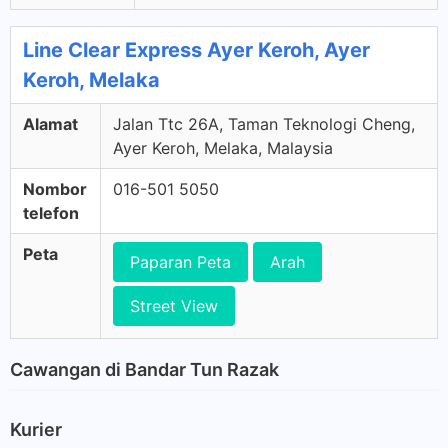
Line Clear Express Ayer Keroh, Ayer
Keroh, Melaka
Alamat
Jalan Ttc 26A, Taman Teknologi Cheng,
Ayer Keroh, Melaka, Malaysia
Nombor
016-501 5050
telefon
Peta
Paparan Peta
Arah
Street View
Cawangan di Bandar Tun Razak
Kurier