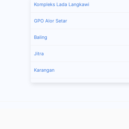
Kompleks Lada Langkawi
GPO Alor Setar
Baling
Jitra
Karangan
Kodiang
Kuala Kedah
Kupang