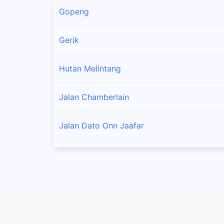
Gopeng
Gerik
Hutan Melintang
Jalan Chamberlain
Jalan Dato Onn Jaafar
Jalan Pasir Puteh
Kampar
Kampung Kepayang