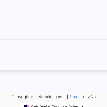
Copyright @ cektracking.com |
Sitemap
| v.Do
Cek Resi & Tracking Paket