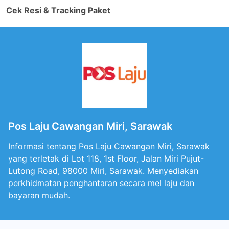
Cek Resi & Tracking Paket
Pos Laju Cawangan Miri, Sarawak
Informasi tentang Pos Laju Cawangan Miri, Sarawak
yang terletak di Lot 118, 1st Floor, Jalan Miri Pujut-
Lutong Road, 98000 Miri, Sarawak. Menyediakan
perkhidmatan penghantaran secara mel laju dan
bayaran mudah.