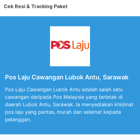
Cek Resi & Tracking Paket
Pos Laju Cawangan Lubok Antu, Sarawak
Pos Laju Cawangan Lubok Antu adalah salah satu
cawangan daripada Pos Malaysia yang terletak di
daerah Lubok Antu, Sarawak. Ia menyediakan khidmat
pos laju yang pantas, murah dan selamat kepada
pelanggan.