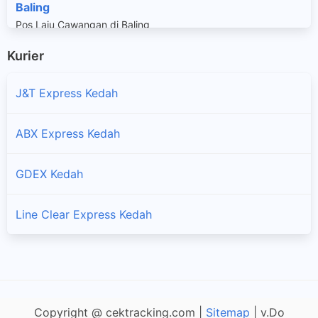
Baling
Pos Laju Cawangan di Baling
Kurier
Bandar Bharu
Pos Laju Cawangan di Bandar Bharu
J&T Express Kedah
Bandar Bukit Kayu Hitam
ABX Express Kedah
Pos Laju Cawangan di Bandar Bukit Kayu Hitam
GDEX Kedah
Bedong
Pos Laju Cawangan di Bedong
Line Clear Express Kedah
Changloon
Pos Laju Cawangan di Changloon
Felda Lubok Merbau
Copyright @ cektracking.com |
Sitemap
| v.Do
Pos Laju Cawangan di Felda Lubok Merbau