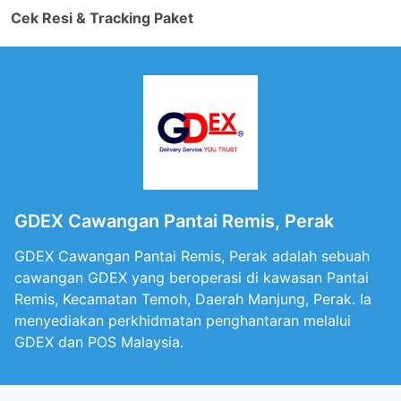
Cek Resi & Tracking Paket
GDEX Cawangan Pantai Remis, Perak
GDEX Cawangan Pantai Remis, Perak adalah sebuah
cawangan GDEX yang beroperasi di kawasan Pantai
Remis, Kecamatan Temoh, Daerah Manjung, Perak. Ia
menyediakan perkhidmatan penghantaran melalui
GDEX dan POS Malaysia.