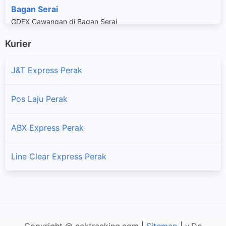
Bagan Serai
GDEX Cawangan di Bagan Serai
Kurier
Batu Gajah
GDEX Cawangan di Batu Gajah
J&T Express Perak
Batu Kurau
Pos Laju Perak
GDEX Cawangan di Batu Kurau
ABX Express Perak
Behrang Stesen
GDEX Cawangan di Behrang Stesen
Line Clear Express Perak
Bercham
GDEX Cawangan di Bercham
Bidor
GDEX Cawangan di Bidor