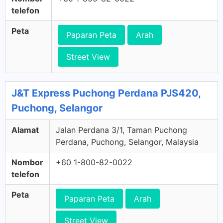
telefon
Peta
Paparan Peta
Arah
Street View
J&T Express Puchong Perdana PJS420,
Puchong, Selangor
Alamat
Jalan Perdana 3/1, Taman Puchong
Perdana, Puchong, Selangor, Malaysia
Nombor
+60 1-800-82-0022
telefon
Peta
Paparan Peta
Arah
Street View