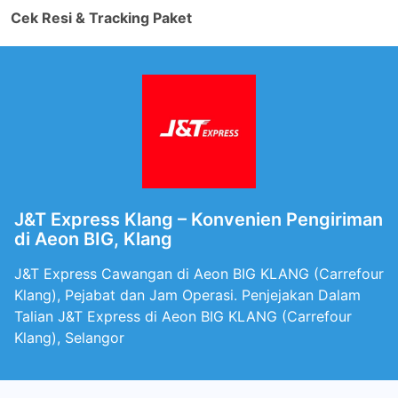
Cek Resi & Tracking Paket
J&T Express Klang – Konvenien Pengiriman
di Aeon BIG, Klang
J&T Express Cawangan di Aeon BIG KLANG (Carrefour
Klang), Pejabat dan Jam Operasi. Penjejakan Dalam
Talian J&T Express di Aeon BIG KLANG (Carrefour
Klang), Selangor