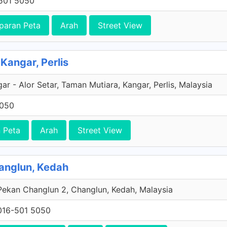
501 5050
paran Peta
Arah
Street View
Kangar, Perlis
ar - Alor Setar, Taman Mutiara, Kangar, Perlis, Malaysia
5050
 Peta
Arah
Street View
hanglun, Kedah
Pekan Changlun 2, Changlun, Kedah, Malaysia
016-501 5050