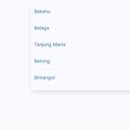
Bekenu
Belaga
Tanjung Manis
Betong
Bintangor
Dalat
Daro
Debak