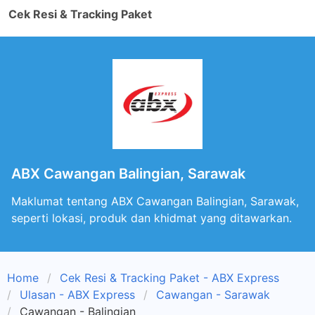
Cek Resi & Tracking Paket
ABX Cawangan Balingian, Sarawak
Maklumat tentang ABX Cawangan Balingian, Sarawak,
seperti lokasi, produk dan khidmat yang ditawarkan.
Home
Cek Resi & Tracking Paket - ABX Express
Ulasan - ABX Express
Cawangan - Sarawak
Cawangan - Balingian