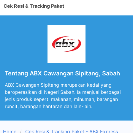
Cek Resi & Tracking Paket
Tentang ABX Cawangan Sipitang, Sabah
ABX Cawangan Sipitang merupakan kedai yang
beroperasikan di Negeri Sabah. Ia menjual berbagai
jenis produk seperti makanan, minuman, barangan
runcit, barangan hantaran dan lain-lain.
Home
Cek Resi & Tracking Paket - ABX Express