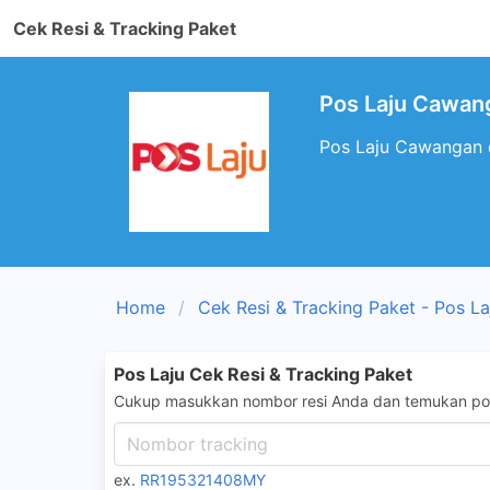
Cek Resi & Tracking Paket
Pos Laju Cawan
Pos Laju Cawangan d
Home
Cek Resi & Tracking Paket - Pos La
Pos Laju Cek Resi & Tracking Paket
Cukup masukkan nombor resi Anda dan temukan pos
ex.
RR195321408MY