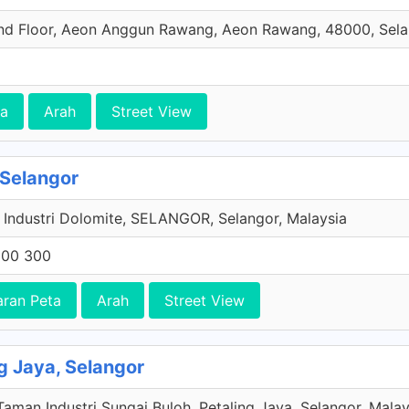
nd Floor, Aeon Anggun Rawang, Aeon Rawang, 48000, Sel
ta
Arah
Street View
 Selangor
Industri Dolomite, SELANGOR, Selangor, Malaysia
300 300
ran Peta
Arah
Street View
g Jaya, Selangor
Taman Industri Sungai Buloh, Petaling Jaya, Selangor, Malay