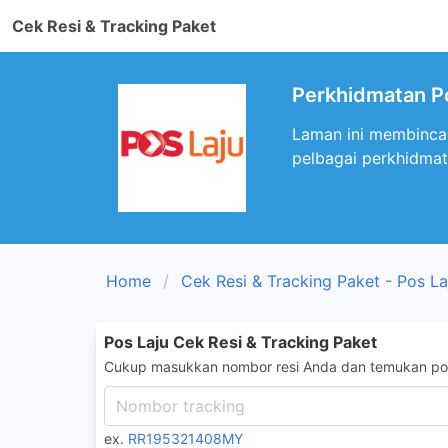
Cek Resi & Tracking Paket
Perkhidmatan P
Laman ini membinca
pelbagai perkhidmat
Home
Cek Resi & Tracking Paket - Pos La
Pos Laju Cek Resi & Tracking Paket
Cukup masukkan nombor resi Anda dan temukan pos
ex.
RR195321408MY