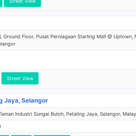
Street View
01, Ground Floor, Pusat Perniagaan Starling Mall @ Uptown,
elangor
Street View
g Jaya, Selangor
Taman Industri Sungai Buloh, Petaling Jaya, Selangor, Malay
0