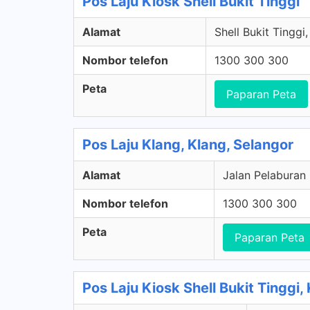
Pos Laju Kiosk Shell Bukit Tinggi
Alamat
Shell Bukit Tinggi
Nombor telefon
1300 300 300
Peta
Paparan Peta
Pos Laju Klang, Klang, Selangor
Alamat
Jalan Pelaburan 
Nombor telefon
1300 300 300
Peta
Paparan Peta
Pos Laju Kiosk Shell Bukit Tinggi,