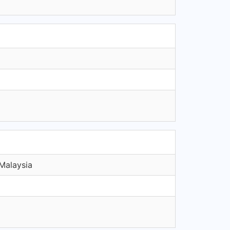
Malaysia