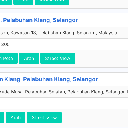
, Pelabuhan Klang, Selangor
son, Kawasan 13, Pelabuhan Klang, Selangor, Malaysia
 300
n Peta
Arah
Street View
n Klang, Pelabuhan Klang, Selangor
Muda Musa, Pelabuhan Selatan, Pelabuhan Klang, Selangor, 
Arah
Street View