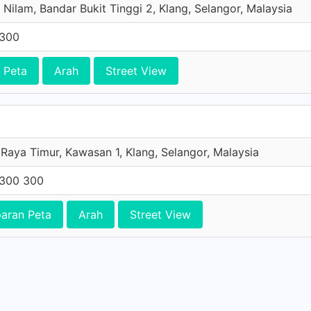
 Nilam, Bandar Bukit Tinggi 2, Klang, Selangor, Malaysia
 300
 Peta
Arah
Street View
 Raya Timur, Kawasan 1, Klang, Selangor, Malaysia
 300 300
aran Peta
Arah
Street View