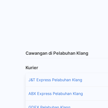
Cawangan di Pelabuhan Klang
Kurier
J&T Express Pelabuhan Klang
ABX Express Pelabuhan Klang
GDEX Pelabuhan Klang