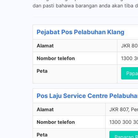
dan pasti bahawa barangan anda akan tiba di
Pejabat Pos Pelabuhan Klang
Alamat
JKR 80
Nombor telefon
1300 3
Peta
Papa
Pos Laju Service Centre Pelabuha
Alamat
JKR 807, Pe
Nombor telefon
1300 300 3
Peta
Paparan P