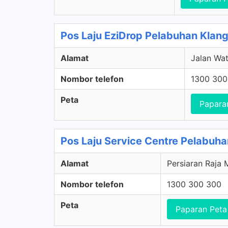
Pos Laju EziDrop Pelabuhan Klang
Alamat
Jalan Wat
Nombor telefon
1300 300
Peta
Papara
Pos Laju Service Centre Pelabuha
Alamat
Persiaran Raja 
Nombor telefon
1300 300 300
Peta
Paparan Peta