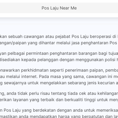
Pos Laju Near Me
an sebuah cawangan atau pejabat Pos Laju beroperasi di 
gan/paipan yang dihantar melalui jasa penghantaran Pos 
an pelbagai permintaan penghantaran barangan bagi tujuan
 disediakan kepada pelanggan dengan menggunakan polisi 
enawarkan perkhidmatan seperti penerimaan paipan, pem
au melalui internet. Pada masa yang sama, cawangan ini 
 sewajarnya untuk mengelakkan sebarang jenis kecurian a
g, anda tidak perlu risau tentang tiada cek atau kehilan
rikan layanan yang terbaik dan berkualiti tinggi untuk me
n Pos Laju yang berdekatan dengan anda untuk memeriksa
mastikan anda mendapatkan harga yang berpatutan dan lay