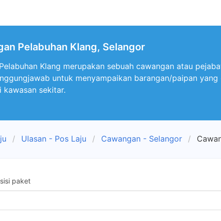
gan Pelabuhan Klang, Selangor
elabuhan Klang merupakan sebuah cawangan atau pejabat 
nggungjawab untuk menyampaikan barangan/paipan yang di
 kawasan sekitar.
ju
Ulasan - Pos Laju
Cawangan - Selangor
Cawan
isi paket