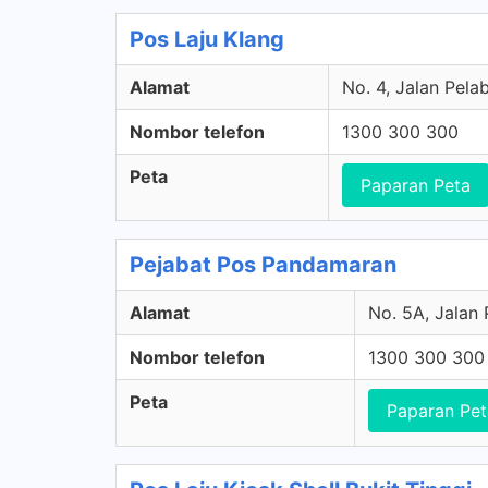
Pos Laju Klang
Alamat
No. 4, Jalan Pela
Nombor telefon
1300 300 300
Peta
Paparan Peta
Pejabat Pos Pandamaran
Alamat
No. 5A, Jalan
Nombor telefon
1300 300 300
Peta
Paparan Pet