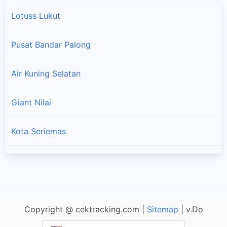
Lotuss Lukut
Pusat Bandar Palong
Air Kuning Selatan
×
Giant Nilai
Kota Seriemas
GPO Besar Seremban
Lotuss Bahau
Copyright @ cektracking.com |
Sitemap
| v.Do
Simpang Durian