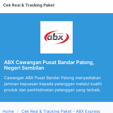
Cek Resi & Tracking Paket
ABX Cawangan Pusat Bandar Palong,
Negeri Sembilan
Cawangan ABX Pusat Bandar Palong menyediakan
jaminan kepuasan kepada pelanggan melalui kualiti
produk dan perkhidmatan pelanggan yang terbaik.
Home
Cek Resi & Tracking Paket - ABX Express