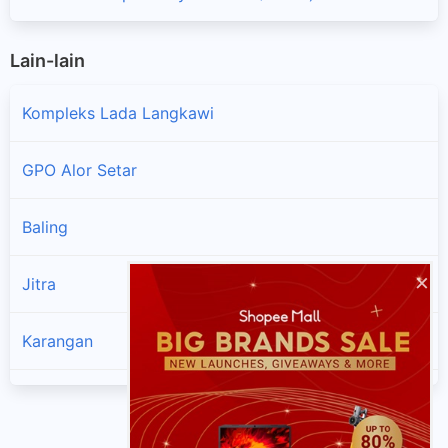
Lain-lain
Kompleks Lada Langkawi
GPO Alor Setar
Baling
×
Jitra
Karangan
Kodiang