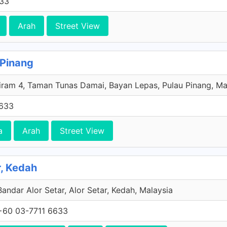
633
Arah
Street View
 Pinang
iram 4, Taman Tunas Damai, Bayan Lepas, Pulau Pinang, Ma
6633
a
Arah
Street View
r, Kedah
Bandar Alor Setar, Alor Setar, Kedah, Malaysia
+60 03-7711 6633