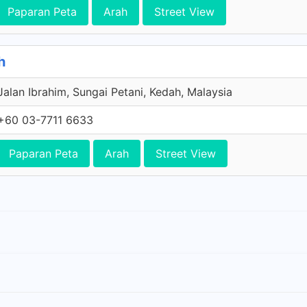
Paparan Peta
Arah
Street View
h
Jalan Ibrahim, Sungai Petani, Kedah, Malaysia
+60 03-7711 6633
Paparan Peta
Arah
Street View