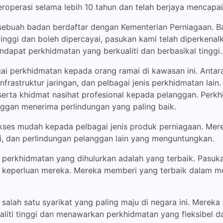
beroperasi selama lebih 10 tahun dan telah berjaya mencapai
ebuah badan berdaftar dengan Kementerian Perniagaan. B
ti tinggi dan boleh dipercayai, pasukan kami telah diperken
apat perkhidmatan yang berkualiti dan berbasikal tinggi.
 perkhidmatan kepada orang ramai di kawasan ini. Antar
frastruktur jaringan, dan pelbagai jenis perkhidmatan lain
 serta khidmat nasihat profesional kepada pelanggan. Perkh
nggan menerima perlindungan yang paling baik.
es mudah kepada pelbagai jenis produk perniagaan. Mer
si, dan perlindungan pelanggan lain yang menguntungkan.
 perkhidmatan yang dihulurkan adalah yang terbaik. Pasu
keperluan mereka. Mereka memberi yang terbaik dalam me
ah satu syarikat yang paling maju di negara ini. Mereka 
liti tinggi dan menawarkan perkhidmatan yang fleksibel d