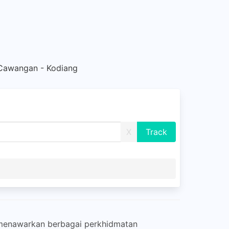
Cawangan - Kodiang
X
 menawarkan berbagai perkhidmatan