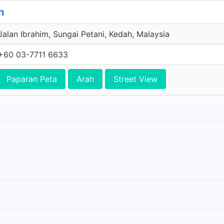
h
Jalan Ibrahim, Sungai Petani, Kedah, Malaysia
+60 03-7711 6633
Paparan Peta
Arah
Street View