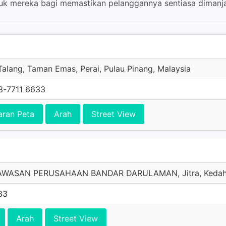
duk mereka bagi memastikan pelanggannya sentiasa dimanj
Talang, Taman Emas, Perai, Pulau Pinang, Malaysia
3-7711 6633
aran Peta
Arah
Street View
KAWASAN PERUSAHAAN BANDAR DARULAMAN, Jitra, Kedah,
33
Arah
Street View