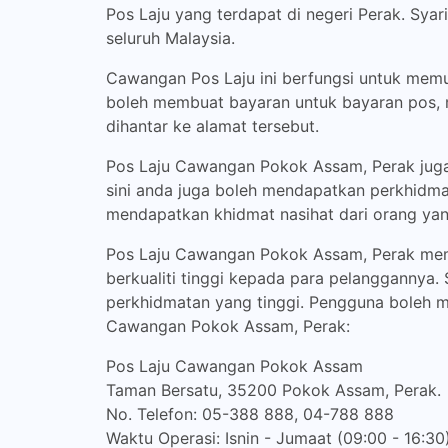
Pos Laju yang terdapat di negeri Perak. Sy
seluruh Malaysia.
Cawangan Pos Laju ini berfungsi untuk memu
boleh membuat bayaran untuk bayaran pos, 
dihantar ke alamat tersebut.
Pos Laju Cawangan Pokok Assam, Perak juga 
sini anda juga boleh mendapatkan perkhidm
mendapatkan khidmat nasihat dari orang yan
Pos Laju Cawangan Pokok Assam, Perak mem
berkualiti tinggi kepada para pelangganny
perkhidmatan yang tinggi. Pengguna boleh m
Cawangan Pokok Assam, Perak:
Pos Laju Cawangan Pokok Assam
Taman Bersatu, 35200 Pokok Assam, Perak.
No. Telefon: 05-388 888, 04-788 888
Waktu Operasi: Isnin - Jumaat (09:00 - 16:30