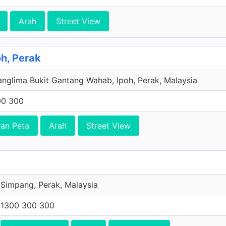
Arah
Street View
oh, Perak
anglima Bukit Gantang Wahab, Ipoh, Perak, Malaysia
00 300
an Peta
Arah
Street View
Simpang, Perak, Malaysia
1300 300 300