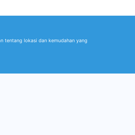
kan tentang lokasi dan kemudahan yang