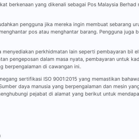
arikat berkenaan yang dikenali sebagai Pos Malaysia Berh
dahkan pengguna jika mereka ingin membuat sebarang urus
menghantar pos atau menghantar barang. Pengguna juga b
menyediakan perkhidmatan lain seperti pembayaran bil ele
atan pengeposan dalam masa nyata, pembayaran untuk kad 
g berpengalaman di cawangan ini.
egang sertifikasi ISO 9001:2015 yang memastikan bahawa
a. Sumber daya manusia yang berpengalaman dan mesin yan
enghubungi pejabat di alamat yang berikut untuk mendapa
)