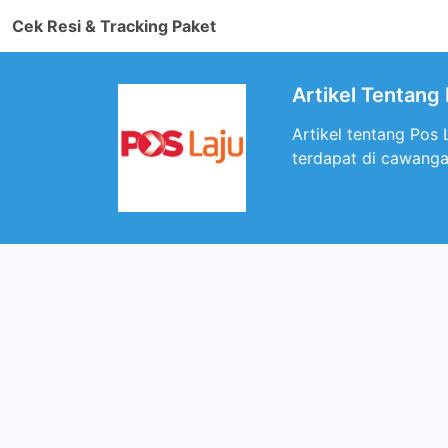
Cek Resi & Tracking Paket
Artikel Tentang
Artikel tentang Pos
terdapat di cawanga