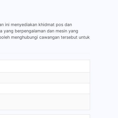
an ini menyediakan khidmat pos dan
sia yang berpengalaman dan mesin yang
 boleh menghubungi cawangan tersebut untuk