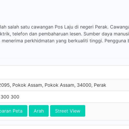
ah salah satu cawangan Pos Laju di negeri Perak. Cawang
lektrik, telefon dan pembaharuan lesen. Sumber daya manu
menerima perkhidmatan yang berkualiti tinggi. Pengguna
2095, Pokok Assam, Pokok Assam, 34000, Perak
 300 300
paran Peta
Arah
Street View