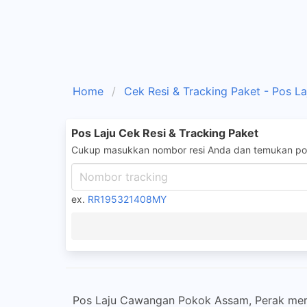
Home
Cek Resi & Tracking Paket - Pos La
Pos Laju Cek Resi & Tracking Paket
Cukup masukkan nombor resi Anda dan temukan pos
ex.
RR195321408MY
Pos Laju Cawangan Pokok Assam, Perak meru