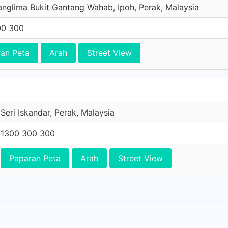
anglima Bukit Gantang Wahab, Ipoh, Perak, Malaysia
00 300
an Peta
Arah
Street View
Seri Iskandar, Perak, Malaysia
1300 300 300
Paparan Peta
Arah
Street View