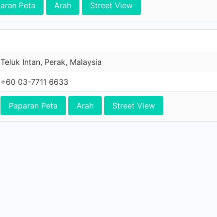
aran Peta
Arah
Street View
Teluk Intan, Perak, Malaysia
+60 03-7711 6633
Paparan Peta
Arah
Street View