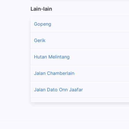
Lain-lain
Gopeng
Gerik
Hutan Melintang
Jalan Chamberlain
Jalan Dato Onn Jaafar
Jalan Pasir Puteh
Kampung Kepayang