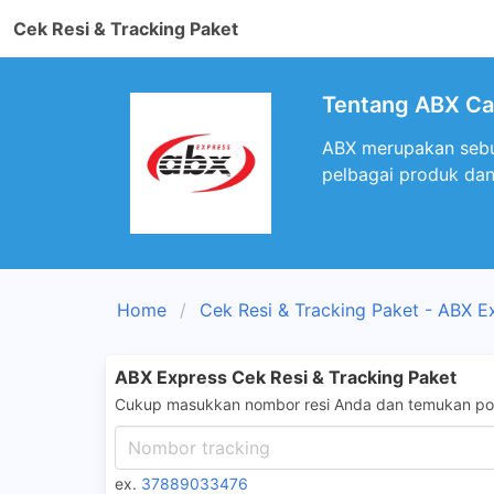
Cek Resi & Tracking Paket
Tentang ABX Ca
ABX merupakan sebua
pelbagai produk dan
Home
Cek Resi & Tracking Paket - ABX E
ABX Express Cek Resi & Tracking Paket
Cukup masukkan nombor resi Anda dan temukan pos
ex.
37889033476