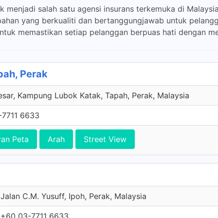
menjadi salah satu agensi insurans terkemuka di Malaysia
han yang berkualiti dan bertanggungjawab untuk pelangga
ntuk memastikan setiap pelanggan berpuas hati dengan me
pah, Perak
esar, Kampung Lubok Katak, Tapah, Perak, Malaysia
-7711 6633
ran Peta
Arah
Street View
Jalan C.M. Yusuff, Ipoh, Perak, Malaysia
+60 03-7711 6633