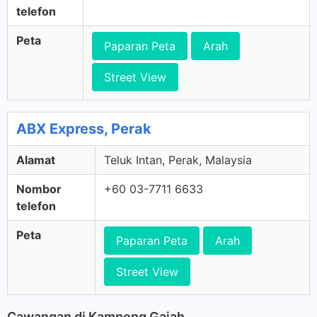
telefon
Peta
Paparan Peta
Arah
Street View
ABX Express, Perak
Alamat
Teluk Intan, Perak, Malaysia
Nombor
+60 03-7711 6633
telefon
Peta
Paparan Peta
Arah
Street View
Cawangan di Kampong Gajah