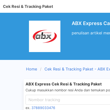
Cek Resi & Tracking Paket
ABX Express Ca
penulisan artikel m
Home
Cek Resi & Tracking Paket - ABX E
ABX Express Cek Resi & Tracking Paket
Cukup masukkan nombor resi Anda dan temukan pos
ex.
37889033476