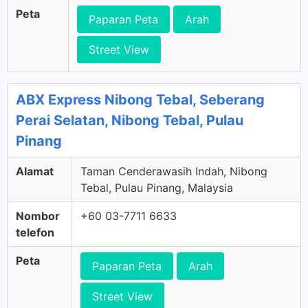
Peta
Paparan Peta
Arah
Street View
ABX Express Nibong Tebal, Seberang
Perai Selatan, Nibong Tebal, Pulau
Pinang
Alamat
Taman Cenderawasih Indah, Nibong
Tebal, Pulau Pinang, Malaysia
Nombor
+60 03-7711 6633
telefon
Peta
Paparan Peta
Arah
Street View