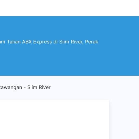
m Talian ABX Express di Slim River, Perak
awangan - Slim River