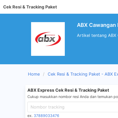
Cek Resi & Tracking Paket
ABX Cawangan P
Artikel tentang ABX
Home
Cek Resi & Tracking Paket - ABX E
ABX Express Cek Resi & Tracking Paket
Cukup masukkan nombor resi Anda dan temukan pos
ex.
37889033476