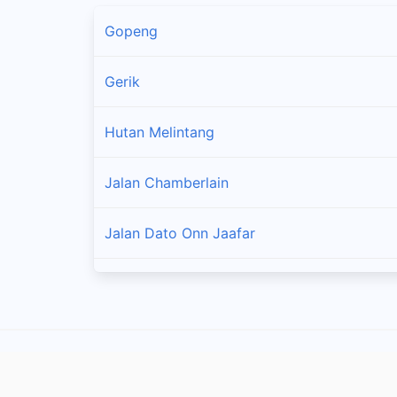
Gopeng
Gerik
Hutan Melintang
Jalan Chamberlain
Jalan Dato Onn Jaafar
Jalan Pasir Puteh
Kampar
Kampung Kepayang