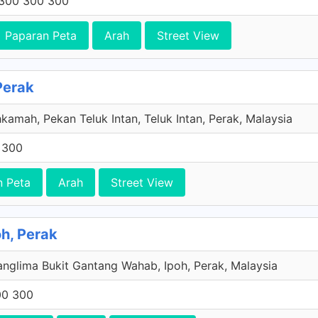
300 300 300
Paparan Peta
Arah
Street View
 Perak
kamah, Pekan Teluk Intan, Teluk Intan, Perak, Malaysia
 300
n Peta
Arah
Street View
oh, Perak
anglima Bukit Gantang Wahab, Ipoh, Perak, Malaysia
00 300