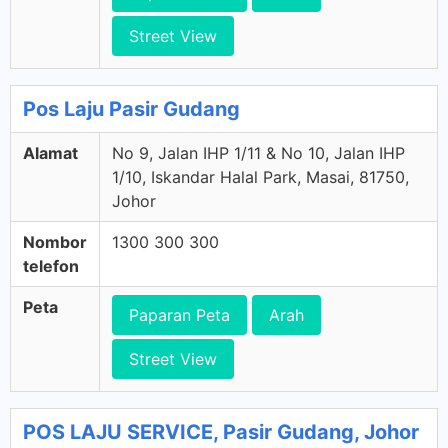
Street View
Pos Laju Pasir Gudang
Alamat
No 9, Jalan IHP 1/11 & No 10, Jalan IHP
1/10, Iskandar Halal Park, Masai, 81750,
Johor
Nombor
1300 300 300
telefon
Peta
Paparan Peta
Arah
Street View
POS LAJU SERVICE, Pasir Gudang, Johor