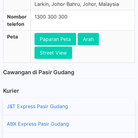
Larkin, Johor Bahru, Johor, Malaysia
Nombor
1300 300 300
telefon
Peta
Paparan Peta
Arah
Street View
Cawangan di Pasir Gudang
Kurier
J&T Express Pasir Gudang
ABX Express Pasir Gudang