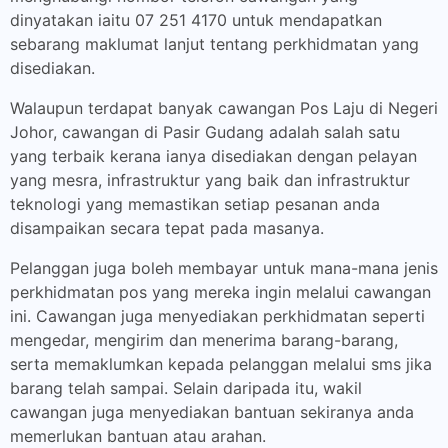
dinyatakan iaitu 07 251 4170 untuk mendapatkan
sebarang maklumat lanjut tentang perkhidmatan yang
disediakan.
Walaupun terdapat banyak cawangan Pos Laju di Negeri
Johor, cawangan di Pasir Gudang adalah salah satu
yang terbaik kerana ianya disediakan dengan pelayan
yang mesra, infrastruktur yang baik dan infrastruktur
teknologi yang memastikan setiap pesanan anda
disampaikan secara tepat pada masanya.
Pelanggan juga boleh membayar untuk mana-mana jenis
perkhidmatan pos yang mereka ingin melalui cawangan
ini. Cawangan juga menyediakan perkhidmatan seperti
mengedar, mengirim dan menerima barang-barang,
serta memaklumkan kepada pelanggan melalui sms jika
barang telah sampai. Selain daripada itu, wakil
cawangan juga menyediakan bantuan sekiranya anda
memerlukan bantuan atau arahan.