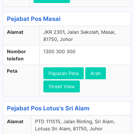
Pejabat Pos Masai
Alamat
JKR 2301, Jalan Sekolah, Masai,
81750, Johor
Nombor
1300 300 300
telefon
Peta
Paparan Peta
Arah
Street View
Pejabat Pos Lotus's Sri Alam
Alamat
PTD 111515, Jalan Rinting, Sri Alam,
Lotuss Sri Alam, 81750, Johor