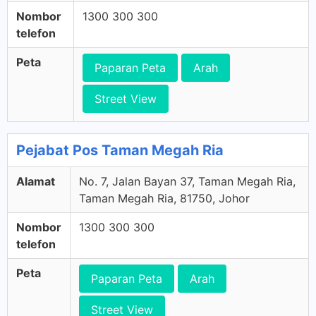
Nombor
1300 300 300
telefon
Peta
Paparan Peta
Arah
Street View
Pejabat Pos Taman Megah Ria
Alamat
No. 7, Jalan Bayan 37, Taman Megah Ria,
Taman Megah Ria, 81750, Johor
Nombor
1300 300 300
telefon
Peta
Paparan Peta
Arah
Street View