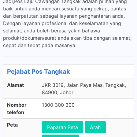
Jadi,Pos Laju Cawangan Tangkak adalah pilihan yang
baik untuk anda mencari sesuatu yang cekap, pantas
dan berpatutan sebagai layanan penghantaran anda.
Dengan layanan profesional dan keselamatan yang
selamat, anda boleh berasa yakin bahawa
produk/dokumen/surat anda akan tiba dengan selamat,
cepat dan tepat pada masanya.
Pejabat Pos Tangkak
Alamat
JKR 3019, Jalan Paya Mas, Tangkak,
84900, Johor
Nombor
1300 300 300
telefon
Peta
Paparan Peta
Arah