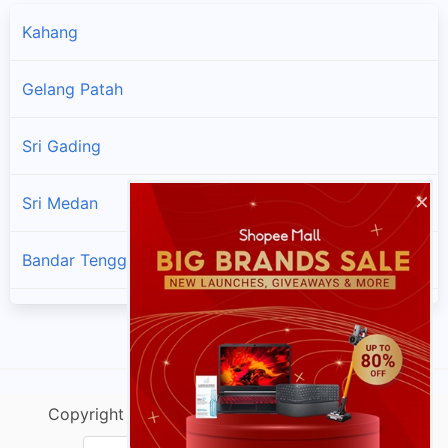
Kahang
Gelang Patah
Sri Gading
×
Sri Medan
Bandar Tenggara
Bandar Penawar
Taman Sri Tebrau
Copyright @ cektracking.com |
Sitemap
| v.Do
Ayer Tawar 2