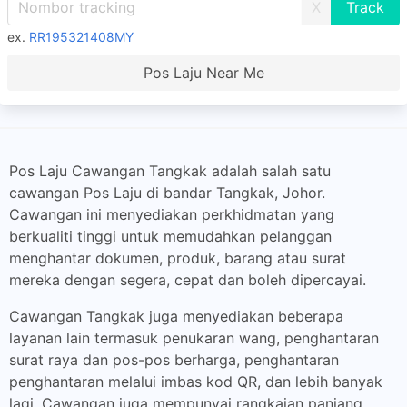
X
ex.
RR195321408MY
Pos Laju Near Me
Pos Laju Cawangan Tangkak adalah salah satu
cawangan Pos Laju di bandar Tangkak, Johor.
Cawangan ini menyediakan perkhidmatan yang
berkualiti tinggi untuk memudahkan pelanggan
menghantar dokumen, produk, barang atau surat
mereka dengan segera, cepat dan boleh dipercayai.
Cawangan Tangkak juga menyediakan beberapa
layanan lain termasuk penukaran wang, penghantaran
surat raya dan pos-pos berharga, penghantaran
penghantaran melalui imbas kod QR, dan lebih banyak
lagi. Cawangan juga mempunyai rangkaian panjang