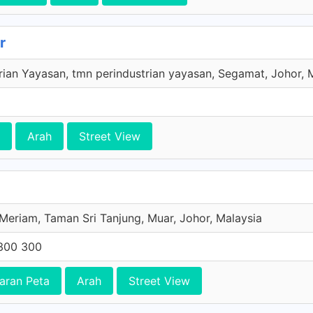
r
rian Yayasan, tmn perindustrian yayasan, Segamat, Johor, 
Arah
Street View
Meriam, Taman Sri Tanjung, Muar, Johor, Malaysia
300 300
aran Peta
Arah
Street View