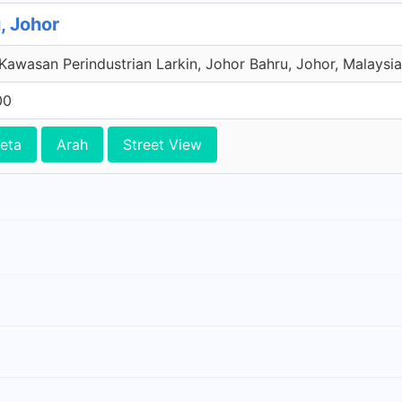
, Johor
 Kawasan Perindustrian Larkin, Johor Bahru, Johor, Malaysia
00
eta
Arah
Street View