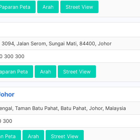
Paparan Peta
Arah
Street View
 3094, Jalan Serom, Sungai Mati, 84400, Johor
0 300 300
aparan Peta
Arah
Street View
Johor
engal, Taman Batu Pahat, Batu Pahat, Johor, Malaysia
0 300
n Peta
Arah
Street View