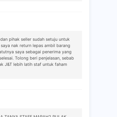
dan pihak seller sudah setuju untuk
 saya nak return lepas ambil barang
 patutnya saya sebagai penerima yang
elesai. Tolong beri penjelasan, sebab
 J&T lebih latih staf untuk faham
LA TANYA STAFF MARAH2 PULAK