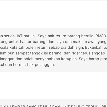
servis J&T hari ini. Saya nak return barang bernilai RM80 
atang untuk hantar barang, dan saya dah maklum awal yang
 kepala kata tak boleh return sebab dia dah sign. Bukankah
um pun sempat tengok isi barang, dan rider terus anggap s
langgan dan boleh menyebabkan kerugian. Saya harap pihak
tul dan hormat hak pelanggan.
NYA LEMBAB SANGAT NK SCAN, JNT PALING TERUK ! BI