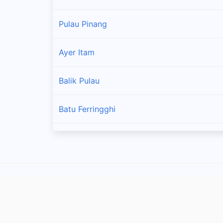
Pulau Pinang
Ayer Itam
Balik Pulau
Batu Ferringghi
Bukit Mertajam
Gelugor
Jalan Bagan Luar
KOMTAR