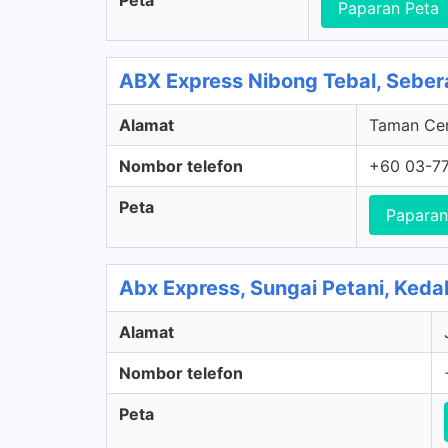
Peta
Paparan Peta
ABX Express Nibong Tebal, Sebera
Alamat
Taman Cen
Nombor telefon
+60 03-77
Peta
Paparan
Abx Express, Sungai Petani, Keda
Alamat
Nombor telefon
Peta