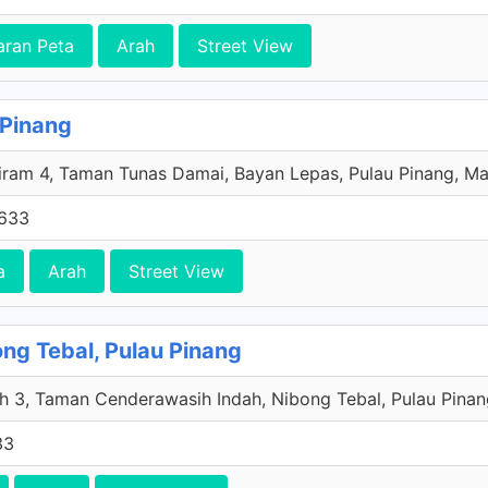
aran Peta
Arah
Street View
 Pinang
iram 4, Taman Tunas Damai, Bayan Lepas, Pulau Pinang, Ma
6633
a
Arah
Street View
ong Tebal, Pulau Pinang
h 3, Taman Cenderawasih Indah, Nibong Tebal, Pulau Pinan
33