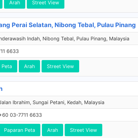
Arah
Street View
ng Perai Selatan, Nibong Tebal, Pulau Pinang
derawasih Indah, Nibong Tebal, Pulau Pinang, Malaysia
11 6633
 Peta
Arah
Street View
h
Jalan Ibrahim, Sungai Petani, Kedah, Malaysia
+60 03-7711 6633
Paparan Peta
Arah
Street View