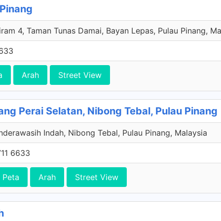
 Pinang
iram 4, Taman Tunas Damai, Bayan Lepas, Pulau Pinang, Ma
6633
a
Arah
Street View
ng Perai Selatan, Nibong Tebal, Pulau Pinang
derawasih Indah, Nibong Tebal, Pulau Pinang, Malaysia
11 6633
 Peta
Arah
Street View
h